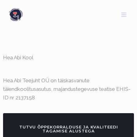
Skip
LinkedIn
https://www.facebook.com/profile.php?
MA
to
id=61557378607726
ME
content
Hea Abi Kool
Hea Abi Teejuht OÜ on täiskasvanute
täiendkoolitusasutus, majandustegevuse teatise EHIS-
ID nr 2137158
TUTVU ÕPPEKORRALDUSE JA KVALITEEDI
TAGAMISE ALUSTEGA