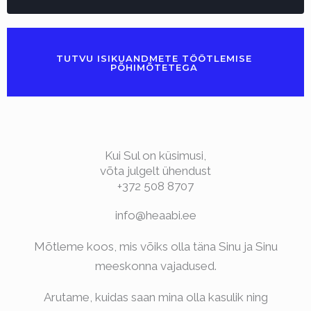
TUTVU ISIKUANDMETE TÖÖTLEMISE
PÕHIMÕTETEGA
Kui Sul on küsimusi,
võta julgelt ühendust
+372 508 8707
info@heaabi.ee
Mõtleme koos, mis võiks olla täna Sinu ja Sinu
meeskonna vajadused.
Arutame, kuidas saan mina olla kasulik ning