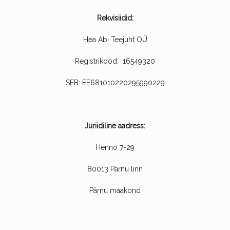
Rekvisiidid:
Hea Abi Teejuht OÜ
Registrikood: 16549320
SEB:
EE681010220295990229
Juriidiline aadress:
Henno 7-29
80013 Pärnu linn
Pärnu maakond